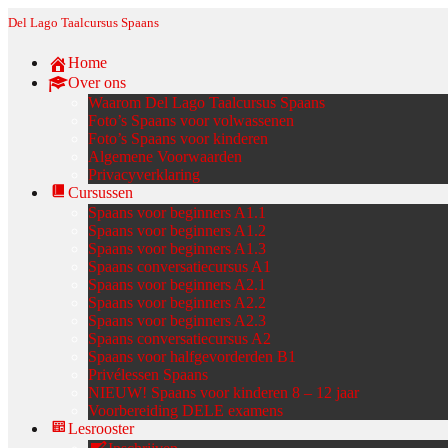
Del Lago Taalcursus Spaans
Home
Over ons
Waarom Del Lago Taalcursus Spaans
Foto’s Spaans voor volwassenen
Foto’s Spaans voor kinderen
Algemene Voorwaarden
Privacyverklaring
Cursussen
Spaans voor beginners A1.1
Spaans voor beginners A1.2
Spaans voor beginners A1.3
Spaans conversatiecursus A1
Spaans voor beginners A2.1
Spaans voor beginners A2.2
Spaans voor beginners A2.3
Spaans conversatiecursus A2
Spaans voor halfgevorderden B1
Privélessen Spaans
NIEUW! Spaans voor kinderen 8 – 12 jaar
Voorbereiding DELE examens
Lesrooster