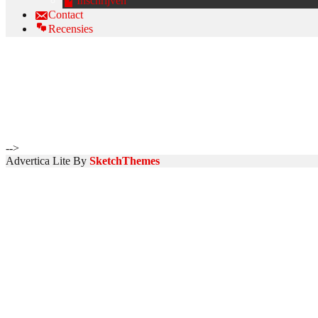
Inschrijven
Contact
Recensies
WhatsApp Image 2018-05-28 at 
Home
>>
Spaans voor kinderen
>>
WhatsApp Image 2018-05-28 a
-->
Advertica Lite By
SketchThemes